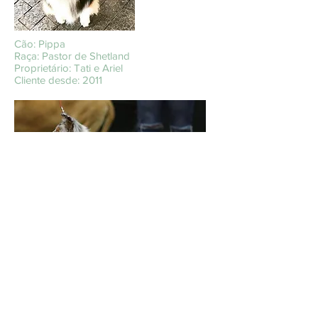
Cão: Pippa
Raça: Pastor de Shetland
Proprietário: Tati e Ariel
Cliente desde: 2011
Cão: Sky
Raça: Pastor de Shetland
Proprietário: Isabele
Cliente desde: 2018