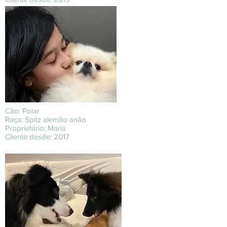
Cão: Polar
Raça: Spitz alemão anão
Proprietário: Marla
Cliente desde: 2017