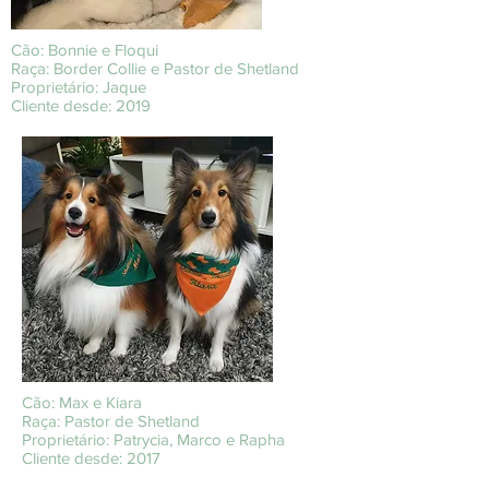
Cão: Bonnie e Floqui
Raça: Border Collie e Pastor de Shetland
Proprietário: Jaque
Cliente desde: 2019
Cão: Max e Kiara
Raça: Pastor de Shetland
Proprietário: Patrycia, Marco e Rapha
Cliente desde: 2017