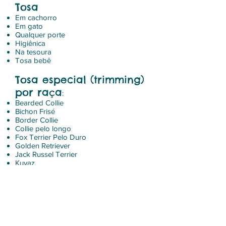
Tosa
Em cachorro
Em gato
Qualquer porte
Higiênica
Na tesoura
Tosa bebê
Tosa especial (trimming)
por raça
:
Bearded Collie
Bichon Frisé
Border Collie
Collie pelo longo
Fox Terrier Pelo Duro
Golden Retriever
Jack Russel Terrier
Kuvaz
Pastor Australiano
Pastor de Shetland
Poodle Anão
Poodle Médio
Poodle Standard
Poodle Toy
Westie